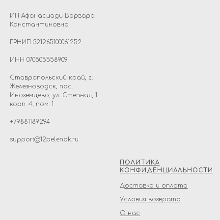
ИП Афанасиади Варвара
Константиновна
ГРНИП 321265100061252
ИНН 070505558909
Ставропольский край, г.
Железноводск, пос.
Иноземцево, ул. Степная, 1,
корп. 4, пом. 1
+79881189294
support@12pelenok.ru
ПОЛИТИКА
КОНФИДЕНЦИАЛЬНОСТИ
Доставка и оплата
Условия возврата
О нас