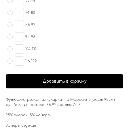
68-74
74-80
86-92
92-98
104-110
116-122
Добавить в корзину
Футболка-реглан из кулирки. На Марианне (рост 92см.)
футболка в размере 86-92,шорты 74-80.
95% хлопок, 5% лайкра
Замеры изделия