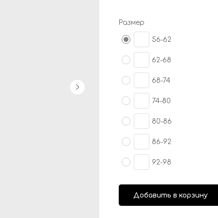
Размер
56-62
62-68
68-74
74-80
80-86
86-92
92-98
Добавить в корзину