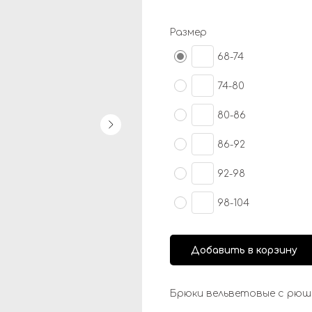
Размер
68-74
74-80
80-86
86-92
92-98
98-104
Добавить в корзину
Брюки вельветовые с рюш