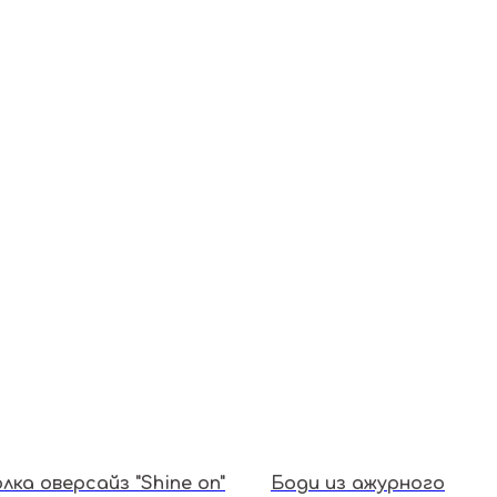
ка оверсайз "Shine on"
Боди из ажурного