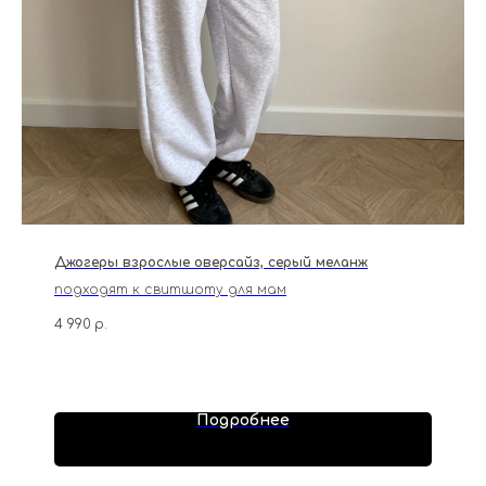
Джогеры взрослые оверсайз, серый меланж
подходят к свитшоту для мам
4 990
р.
Подробнее