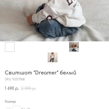
Свитшот "Dreamer" белый
SKU:
9257068
1 690
2 990
р.
р.
Размер