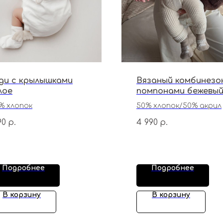
ди с крылышками
Вязаный комбинезо
лое
помпонами бежевы
premium
% хлопок
50% хлопок/50% акрил
90
4 990
р.
р.
Подробнее
Подробнее
В корзину
В корзину