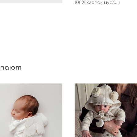
100% хлопок-муслин
упают