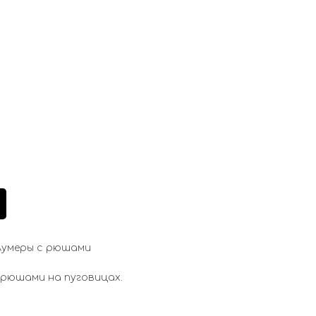
блумеры с рюшами
с рюшами на пуговицах.