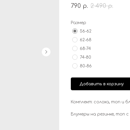
790
р.
2 490
р.
Размер
56-62
62-68
68-74
74-80
80-86
Добавить в корзину
Комплект: солоха, топ и 
Блумеры на резинке, топ 