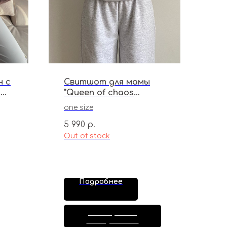
н с
Свитшот для мамы
й
"Queen of chaos
control"
one size
5 990
р.
Out of stock
Подробнее
Сообщить о
поступлении