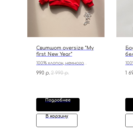
Свитшот oversize "My
Бо
first New Year"
бе
100% хлопок, немного
100
большемерит
990
2 990
1 6
р.
р.
Подробнее
В корзину